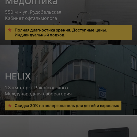
МедОптика
550 м • ул. Рудобельская
Кабинет офтальмолога
Полная диагностика зрения. Доступные цены.
Индивидуальный подход.
HELIX
1.3 км • пр-т Рокоссовского
Международная лаборатория
Скидка 30% на аллергопанель для детей и взрослых