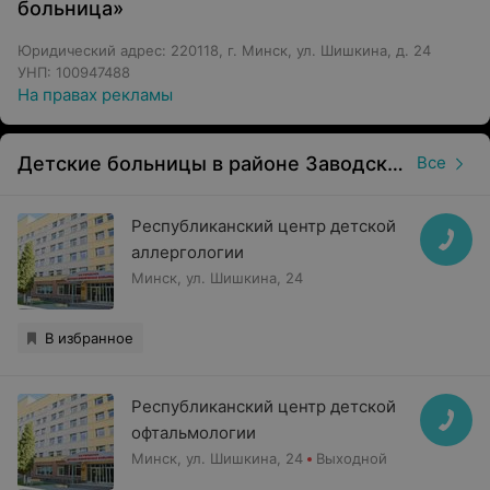
больница»
Аллергология.
Пребывание в палатах повышенной комфортности.
Юридический адрес: 220118, г. Минск, ул. Шишкина, д. 24
УНП: 100947488
Стоматология под общим наркозом.
На правах рекламы
Обращаем ваше внимание, что
Детские больницы в районе Заводской в Минске
Все
обязательна консультация
специалиста: рекламируемые
медицинские услуги могут иметь
Республиканский центр детской
противопоказания и побочные
аллергологии
реакции.
Минск, ул. Шишкина, 24
В избранное
Республиканский центр детской
офтальмологии
Минск, ул. Шишкина, 24
Выходной