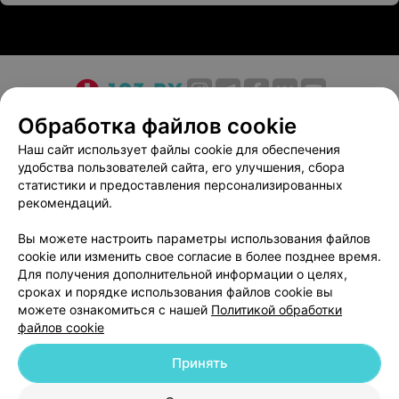
О проекте
Новости проекта
Размещение рекламы
Обработка файлов cookie
Медицинский маркетинг
Публичный договор
Наш сайт использует файлы cookie для обеспечения
удобства пользователей сайта, его улучшения, сбора
Пользовательское соглашение
Способы оплаты
статистики и предоставления персонализированных
Вакансии
Партнеры
рекомендаций.
Написать руководителю 103.by
Вы можете настроить параметры использования файлов
Написать в поддержку
cookie или изменить свое согласие в более позднее время.
Персональные настройки cookie
Для получения дополнительной информации о целях,
сроках и порядке использования файлов cookie вы
Обработка персональных данных
можете ознакомиться с нашей
Политикой обработки
файлов cookie
Принять